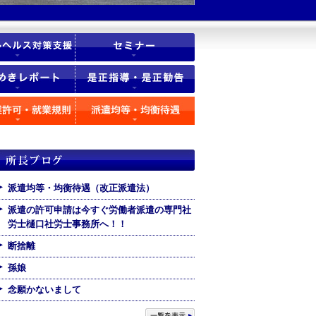
派遣均等・均衡待遇（改正派遣法）
派遣の許可申請は今すぐ労働者派遣の専門社
労士樋口社労士事務所へ！！
断捨離
孫娘
念願かないまして